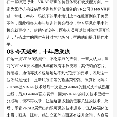
在一些特定行业，VR/AR培训的价值体现在硬技能方面。一
Osso VR
家为医疗机构提供手术训练和评估服务的VR公司
算
过一笔账，举办一场线下的手术培训成本在数百到数千美元
不等，因此很多人参与培训的机会很少，学习罕见病手术的
机会就更少了。借助VR设备，医务人员可以随时随地展开培
训，节省成本的同时有针对性地练习，帮助他们提升操作水
平。
03 今天栽树，十年后乘凉
在这一波VR/AR热潮中，不乏唱衰的声音。一些人认为，当
前的VR/AR技术相比几年前没有本质突破，其依赖的芯片、
传感器、通信等技术也远远达不到“沉浸”的要求，因此这一
波依然是泡沫、是新瓶装旧酒的割韭菜套路。果真如此吗？
2018年是VR/AR技术最后一次登上Gartner的新兴技术成熟度
曲线，后来Gartner官方表示，因为VR/AR的相关技术已经十
分成熟，便不再收录，让位给更多新的需要关注的技术。此
后，尽管VR/AR展示出肉眼可见的技术进步，但从终端体验
来看，画质、延时、感知交互等方面还有提升空间，内容层