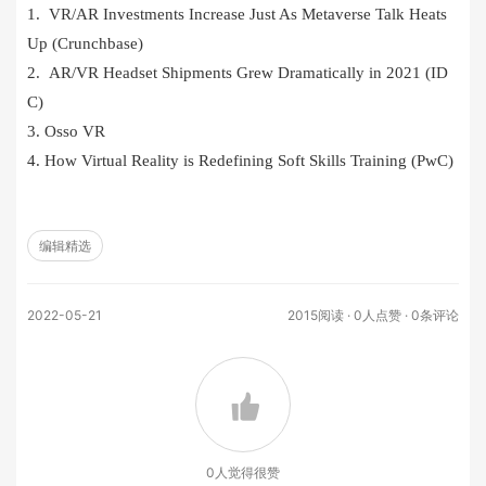
1. VR/AR Investments Increase Just As Metaverse Talk Heats
Up (Crunchbase)
2. AR/VR Headset Shipments Grew Dramatically in 2021 (ID
C)
3. Osso VR
4. How Virtual Reality is Redefining Soft Skills Training (PwC)
编辑精选
2022-05-21
2015阅读 ·
0
人点赞 · 0条评论
0
人觉得很赞