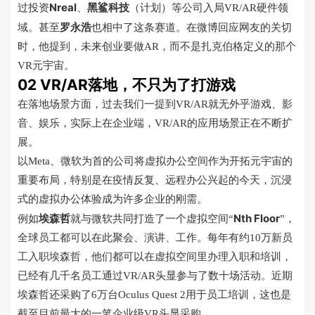
Nreal
黑鲨科技
过投资
、
（计划）等公司入局VR/AR硬件领
罗永浩
域。甚至
也相中了这条赛道。在微博回应网友的关切
时，他提到，未来创业要做AR，而不是扎克伯格定义的那个
VR元宇宙。
02 VR/AR落地，不只为了打游戏
在落地场景方面，过去我们一提到VR/AR就无外乎游戏、影
音、娱乐，实际上在企业端，VR/AR的应用场景正在不断扩
展。
以Meta、微软为首的公司将虚拟办公空间作为开拓元宇宙的
重要布局，特别是在疫情反复、远程办公兴起的今天，沉浸
式的虚拟办公体验成为许多企业的刚需。
埃森哲
Nth Floor
例如
就与微软共同打造了一个虚拟空间“
”，
全球员工都可以在此聚会、演讲、工作。每年有约10万新员
工入职埃森哲，他们都可以在虚拟空间里办理入职和培训，
已经有几千名员工通过VR/AR头显参与了数十场活动。近期
埃森哲还采购了6万台Oculus Quest 2用于员工培训，这也是
截至目前最大的一笔企业级VR头显采购。