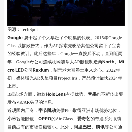
图源：TechSpot
Google
属于起了个大早赶了个晚集的代表。2015年Google
Glass以惨败告终，作为AR探索先驱给其他公司留下了宝贵
的经验教训。此后这些年，Google一直按兵不动，直到近两
North
Mi
年，Google母公司连续收购加拿大AR眼镜制造商
、
cro LED
Raxium
公司
，昭示老大哥卷土重来之心。2022年
初，媒体曝光AR头显项目Project Iris，产品预计最快2024年
上市。
HoloLens
苹果
B端市场方面，微软
占据优势。
也不断传出要
发布VR/AR头显的消息。
字节跳动
近观国内厂商，
凭借Pico取得亚洲市场优势地位，
小米
OPPO
爱奇艺
智能眼镜、
的Air Glass、
的奇遇系列眼镜
阿里巴巴
腾讯
目前占有的市场份额较小。此外，
、
等公司通