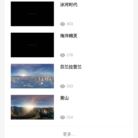
冰河时代
303
海洋精灵
278
芬兰拉普兰
333
黄山
314
更多...