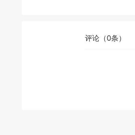
评论
（
0
条）