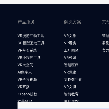
产品服务
解决方案
其
VR漫游互动工具
VR文旅
管
3D模型互动工具
VR看房
常
VR带看系统
工厂园区
官
VR小程序工具
VR校园
VR大空间
智慧医疗
AI数字人
VR党建
VR全景视频
文物数字化
VR直播
VR文博
Krpano授权
智慧教育
软著登记
展厅展馆
版权存证
数字政企