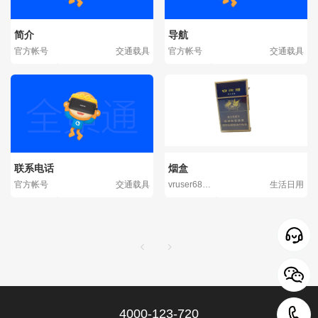
简介
导航
官方帐号
交通载具
官方帐号
交通载具
71
0
68
0
联系电话
烟盒
官方帐号
交通载具
vruser6866668001
生活日用
66
0
390
0
4000-123-720