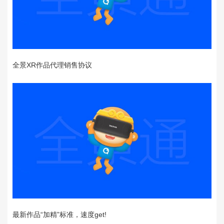
全景XR作品代理销售协议
最新作品“加精”标准，速度get!