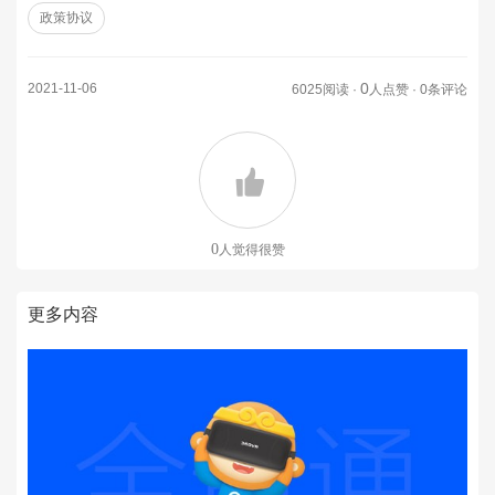
政策协议
0
2021-11-06
6025阅读 ·
人点赞 · 0条评论
0
人觉得很赞
更多内容