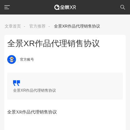
文章首页
-
官方推荐
-
全景XR作品代理销售协议
全景XR作品代理销售协议
官方账号
全景XR作品代理销售协议
全景XR作品代理销售协议