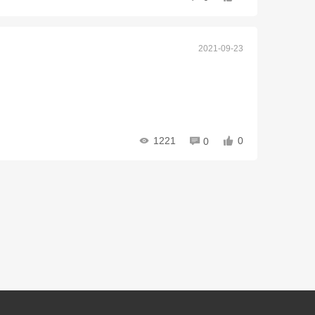
2021-09-23
1221
0
0